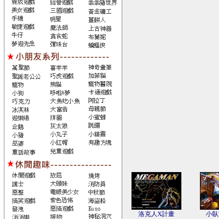
洛克人X計畫
小臥