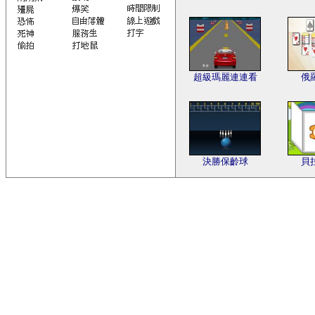
超級瑪麗連連看
俄
決勝保齡球
貝