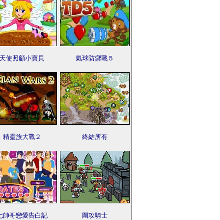
天使照顧小寶貝
氣球防禦戰５
精靈族大戰２
終結所有
七帥哥戀愛告白記
圍攻騎士