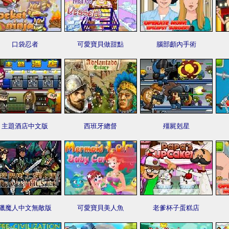
口袋忍者
可愛寶貝做甜點
腦部顱內手術
主題酒店中文版
西班牙總督
殭屍剋星
獵魔人中文無敵版
可愛寶貝美人魚
老爹杯子蛋糕店