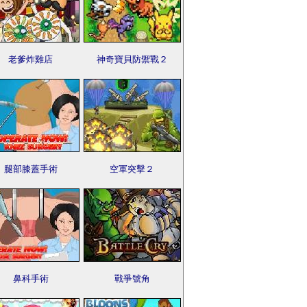
老爹炸雞店
神奇寶貝防禦戰２
腿部膝蓋手術
空軍突擊２
鼻科手術
戰爭號角