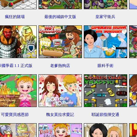
瘋狂的賭場
最後的城鎮中文版
皇家守衛兵
帝國爭霸 1.1 正式版
老爹熱狗店
眼科手術
可愛寶貝感恩節
醜女莫拉求愛記
耶誕節指揮交通