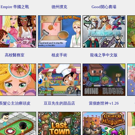
Empire 帝國之戰
德州撲克
Good開心農場
高校醫務室
植皮手術
龍魂之爭中文版
長髮公主治療頭皮
豆豆先生的甜品店
當個創世神 v1.26