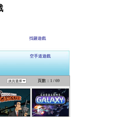
戲
找砸遊戲
空手道遊戲
頁數：1 / 69