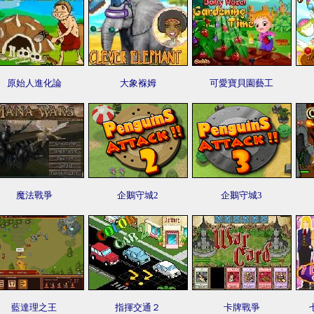
原始人進化論
大象褓姆
可愛寶貝園藝工
魔法戰爭
企鵝守城2
企鵝守城3
藍達理之王
指揮交通２
卡牌戰爭