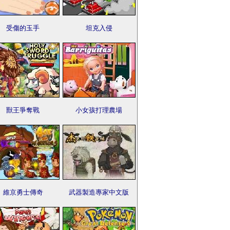
受傷的玉手
坦克入侵
獸王爭奪戰
小女孩打理農場
維京勇士傳奇
武器製造專家中文版