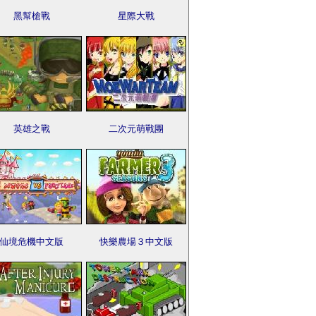
黑幫槍戰
星際大戰
英雄之戰
二次元萌戰團
仙境危機中文版
快樂農場３中文版