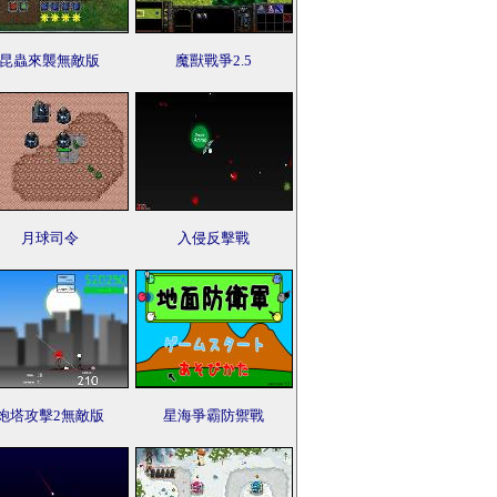
昆蟲來襲無敵版
魔獸戰爭2.5
月球司令
入侵反擊戰
炮塔攻擊2無敵版
星海爭霸防禦戰