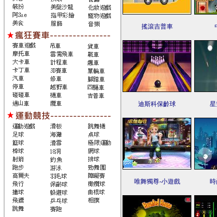
搖滾吉普車
迪斯科保齡球
星
唯舞獨尊-小遊戲
時