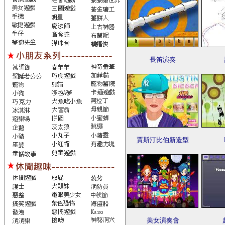
長笛演奏
賈斯汀比伯新造型
美女演奏會