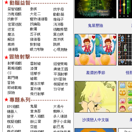
鬼屋歷險
羞澀的季節
怪
沙漠戀人中文版