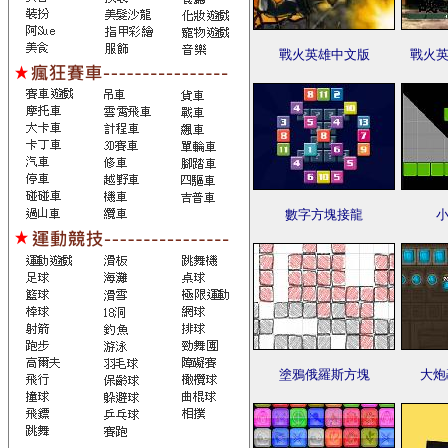
戰火英雄中文版
戰火英
數字方塊接龍
小
塗鴉俄羅斯方塊
大炮