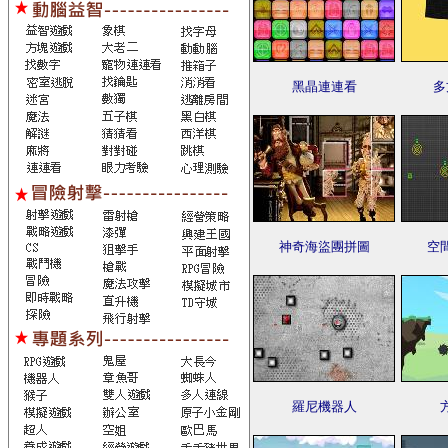
黑晶連連看
多
神奇海盜團拼圖
空
羅尼機器人