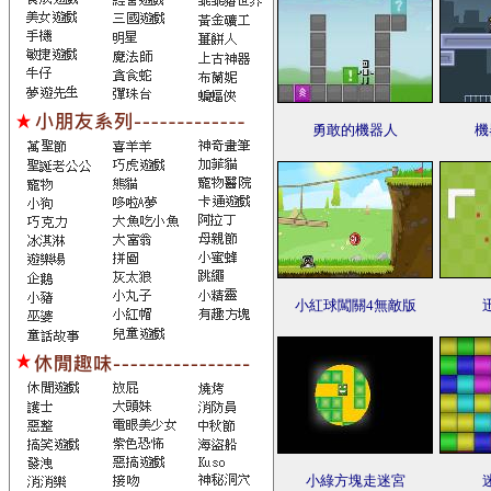
勇敢的機器人
機
小紅球闖關4無敵版
小綠方塊走迷宮