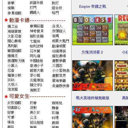
Empire 帝國之戰
方塊消消看２
小
戰火英雄終極無敵版
萬