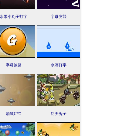
水果小丸子打字
字母突襲
字母練習
水滴打字
消滅UFO
功夫兔子