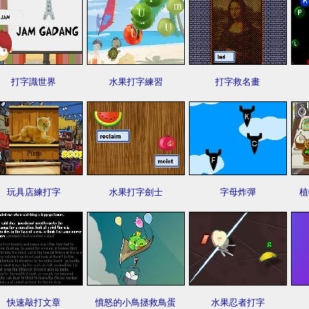
打字識世界
水果打字練習
打字救名畫
玩具店練打字
水果打字劍士
字母炸彈
植
快速敲打文章
憤怒的小鳥拯救鳥蛋
水果忍者打字