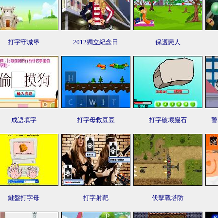
打字守城堡
2012獨立紀念日
保護戀人
成語填字
打字母救豆豆
打字破壞巖石
警
鍵盤打字母
打字射靶
伏擊戰塔防