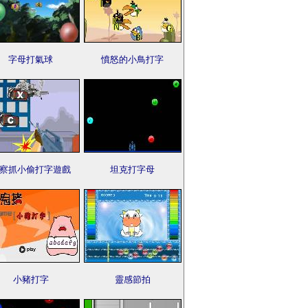
字母打氣球
憤怒的小鳥打字
察抓小偷打字遊戲
坦克打字母
小豬打字
靈感節拍