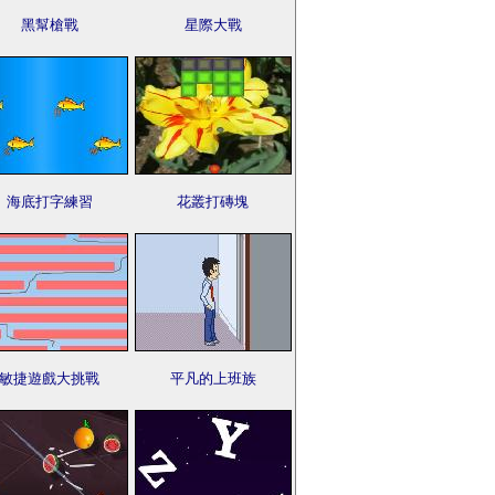
黑幫槍戰
星際大戰
海底打字練習
花叢打磚塊
敏捷遊戲大挑戰
平凡的上班族