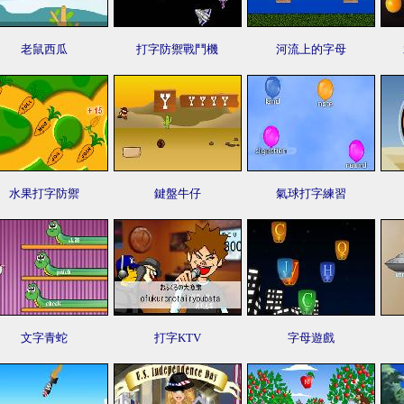
老鼠西瓜
打字防禦戰鬥機
河流上的字母
水果打字防禦
鍵盤牛仔
氣球打字練習
文字青蛇
打字KTV
字母遊戲