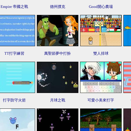
Empire 帝國之戰
德州撲克
Good開心農場
TT打字練習
萬聖節夢中打扮
雙人排球
打字防守火箭
月球之戰
可愛小美來打字