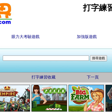
打字練
眼力大考驗遊戲
加強版遊戲
打字練習收藏
下一頁