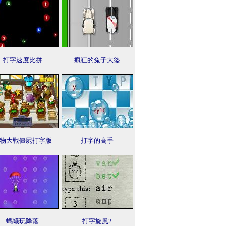
打字速度比拼
瘋狂的兔子大盜
物大戰僵屍打字版
打字的高手
螞蟻玩降落
打字旋風2