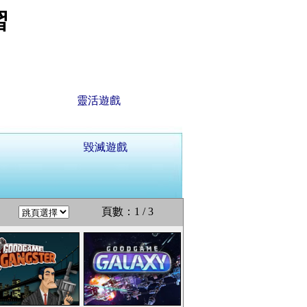
習
靈活遊戲
毀滅遊戲
頁數：1 / 3