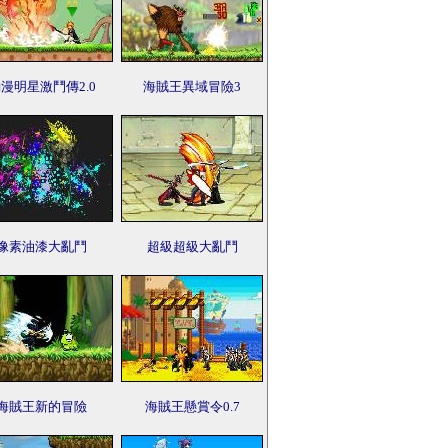
漫明星激鬥傳2.0
海賊王異域冒險3
像素油漆大亂鬥
超級超級大亂鬥
海賊王新的冒險
海賊王懸賞令0.7