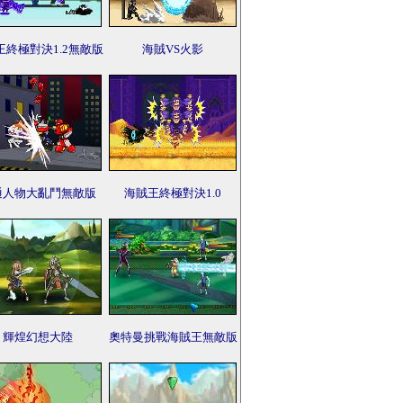
王終極對決1.2無敵版
海賊VS火影
通人物大亂鬥無敵版
海賊王終極對決1.0
輝煌幻想大陸
奧特曼挑戰海賊王無敵版