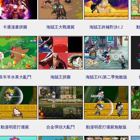
卡通漫畫拼圖
海賊王大戰僵屍
海賊王終極對決1.2
動
喜羊羊水果大亂鬥
海賊王拼圖
海賊王FG第二季無敵版
動漫明星打僵屍
合金彈頭大亂鬥
動漫明星打僵屍無敵版