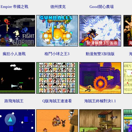
Empire 帝國之戰
德州撲克
Good開心農場
瘋狂小人激戰
格鬥小球之王3
動漫無雙3加強版
路飛海賊王
Q版海賊王連連看
海賊王終極對決1.1