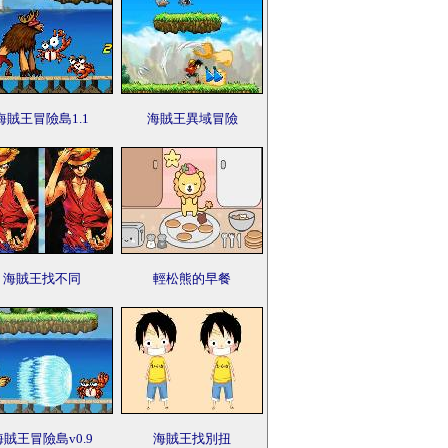
海賊王冒險島1.1
海賊王異域冒險
海賊王找不同
輕松熊的早餐
海賊王冒險島v0.9
海賊王找別扭