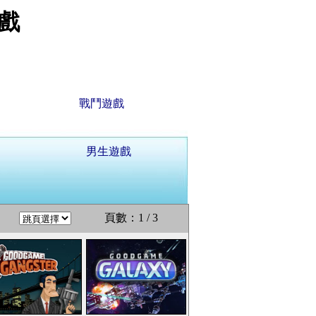
戲
戰鬥遊戲
男生遊戲
頁數：1 / 3