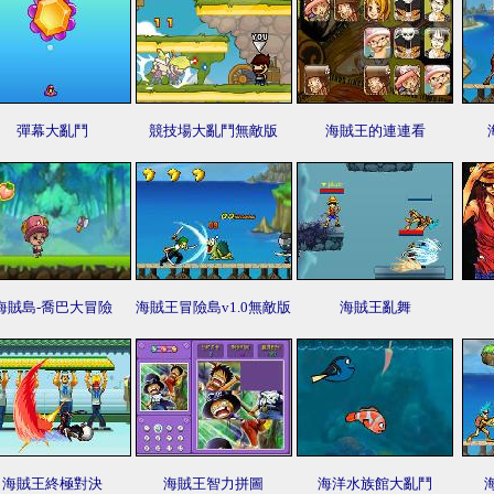
彈幕大亂鬥
競技場大亂鬥無敵版
海賊王的連連看
海賊島-喬巴大冒險
海賊王冒險島v1.0無敵版
海賊王亂舞
海賊王終極對決
海賊王智力拼圖
海洋水族館大亂鬥