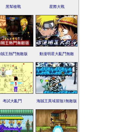
黑幫槍戰
星際大戰
海賊王熱鬥無敵版
動漫明星大亂鬥無敵
考試大亂鬥
海賊王異域冒險3無敵版