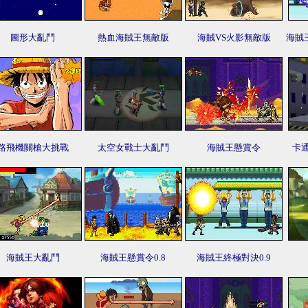
圖形大亂鬥
熱血海賊王無敵版
海賊VS火影無敵版
海賊
路飛機關槍大挑戰
太空女戰士大亂鬥
海賊王懸賞令
卡
海賊王大亂鬥
海賊王懸賞令0.8
海賊王終極對決0.9