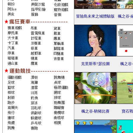
冒險島未來之城體驗版
楓之谷-
克里斯蒂?瑟拉圖
楓之谷-
楓之谷-騎豬比賽
寶石戰