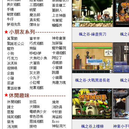
楓之谷-緣盡剪刀
楓之
楓之谷-大戰黑道長老
楓之
楓之谷上樓梯
神童小子