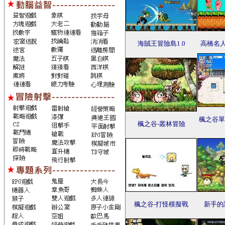
海賊王冒險島1.0
高橋名
楓之谷單機
楓之谷-叢林冒險
楓之谷-打怪模擬戰
新手的