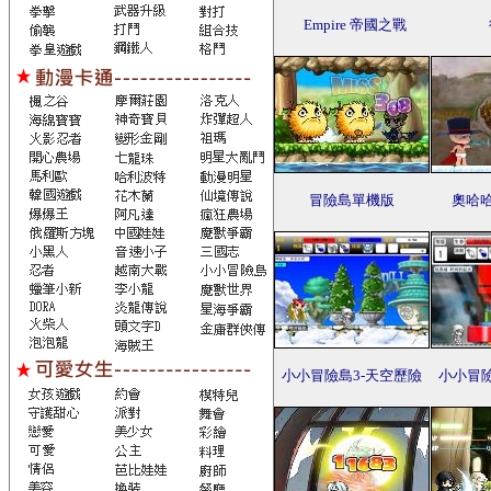
Empire 帝國之戰
冒險島單機版
奧哈
小小冒險島3-天空歷險
小小冒險