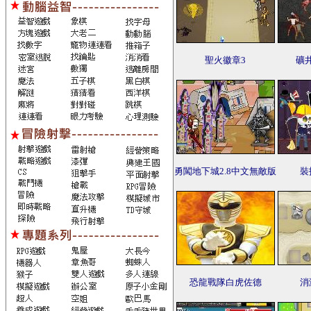
聖火徽章3
礦
勇闖地下城2.8中文無敵版
裝
恐龍戰隊白虎佐德
消