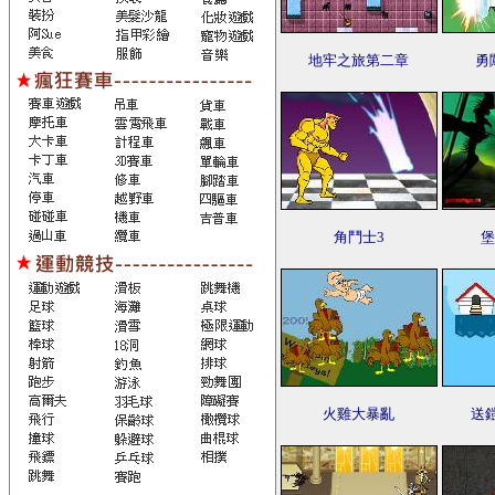
地牢之旅第二章
勇
角鬥士3
堡
火雞大暴亂
送