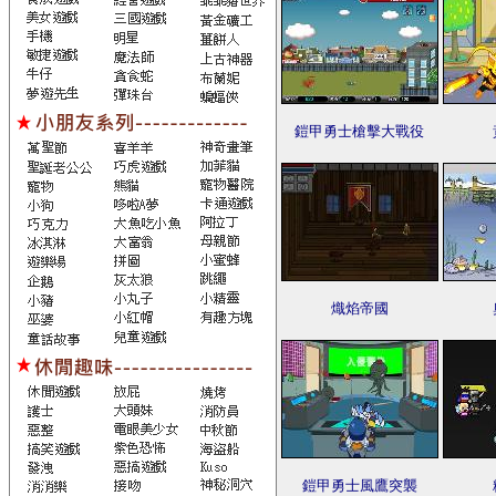
鎧甲勇士槍擊大戰役
熾焰帝國
鎧甲勇士風鷹突襲