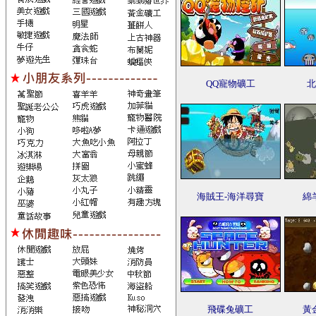
QQ寵物礦工
北
海賊王-海洋尋寶
綿
飛碟兔礦工
黃