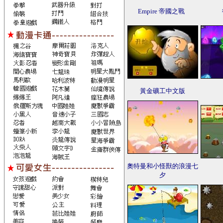
Empire 帝國之戰
黃金礦工中文版
奧特曼和小怪獸的浪漫七
夕