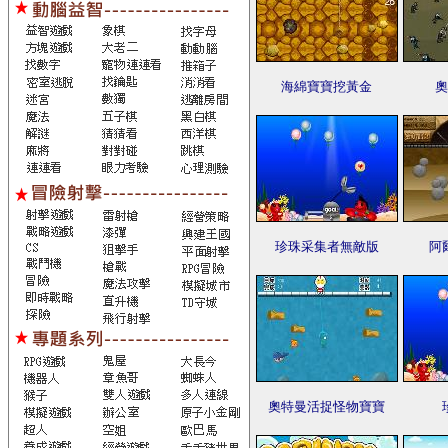
海綿寶寶挖黃金
奧
珍珠采集者無敵版
阿
奧特曼活捉怪物寶寶