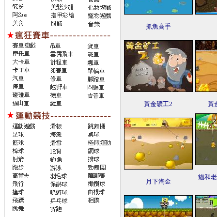
抓魚高手
黃金礦工2
黃
貓和老
月下淘金