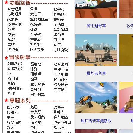
警用越野車
沙
爆炸吉普車
瘋狂吉普車無敵版