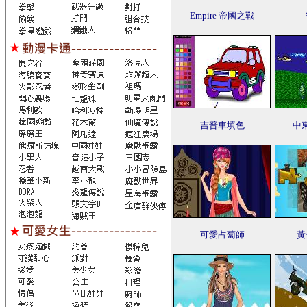
Empire 帝國之戰
吉普車填色
中
可愛占蔔師
黃