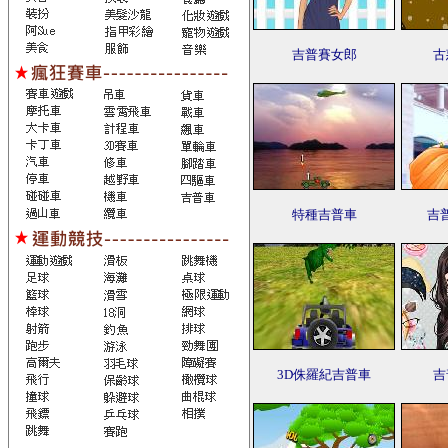
吉普賽女郎
古
特種吉普車
吉
3D侏羅紀吉普車
吉