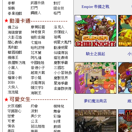
Empire 帝國之戰
騎士之掘起
小
夢幻魔法商店
維