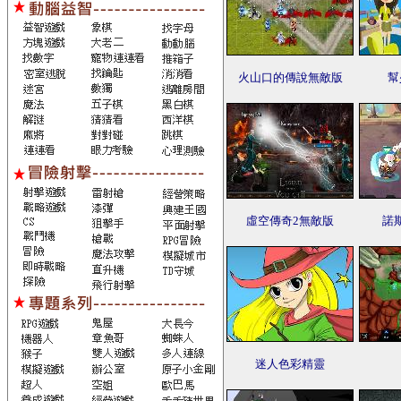
火山口的傳說無敵版
幫
虛空傳奇2無敵版
諾
迷人色彩精靈