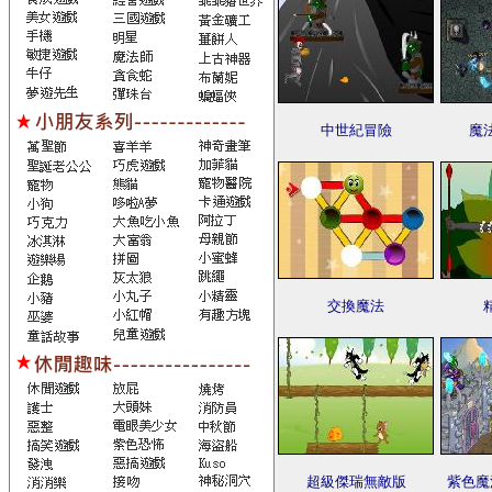
中世紀冒險
魔
交換魔法
超級傑瑞無敵版
紫色魔