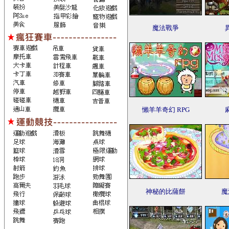
魔法戰爭
懶羊羊奇幻 RPG
神秘的比薩餅
魔