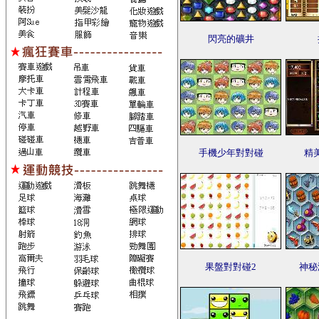
閃亮的礦井
手機少年對對碰
精
果盤對對碰2
神秘