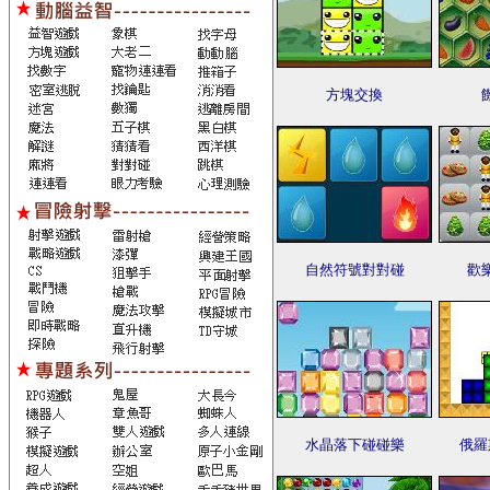
方塊交換
自然符號對對碰
歡
水晶落下碰碰樂
俄羅