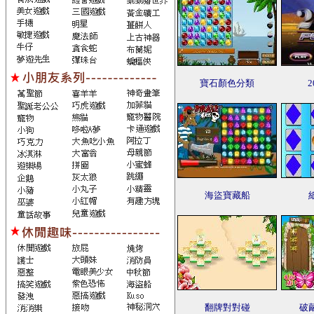
寶石顏色分類
海盜寶藏船
翻牌對對碰
破