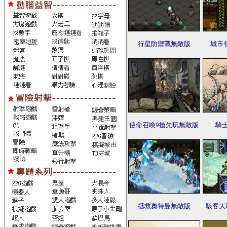
行星防禦戰無敵版
城市
使命召喚9搶先玩無敵版
騎
拯救奧特曼無敵版
駭客大