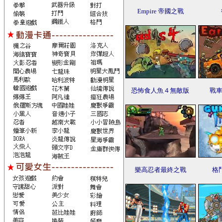
Empire 帝國之戰
恐怖食人魚４無敵版
戰車
樂高忍者最終之戰
格