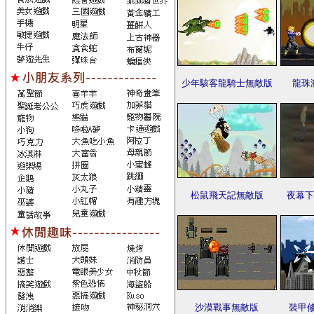
少年駭客龍騎士無敵版
龍珠
松鼠飛天記無敵版
夜幕下
沙漠戰事無敵版
裝甲