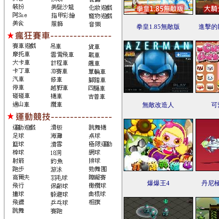
拳皇1.85無敵版
進擊的
無敵改造人
可
爆爆王4
丹尼