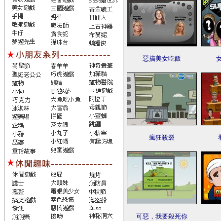
惡搞美女吃飯
瘋狂殺裂
可惡，我要殺死你