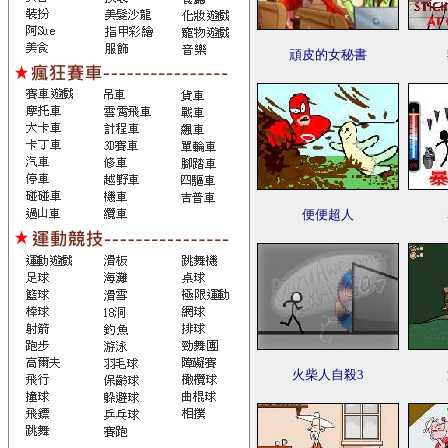
頑皮的女秘書
便便超人
火柴人自殺3