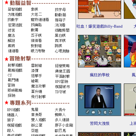
吐血！爆笑遊戲Billy-Band
瘋狂的學校
鳳
苦悶大洩恨
上