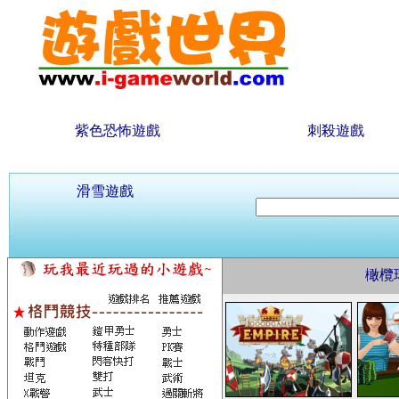
紫色恐怖遊戲
刺殺遊戲
滑雪遊戲
橄欖