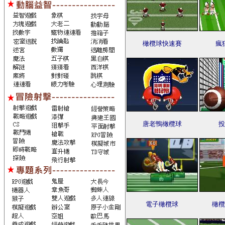
橄欖球快速賽
瘋
唐老鴨橄欖球
投
電子橄欖球
橄欖