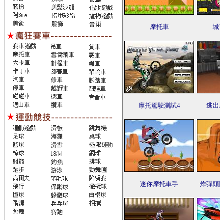
摩托車
城
摩托駕駛測試4
逃出
迷你摩托車手
炸彈頭