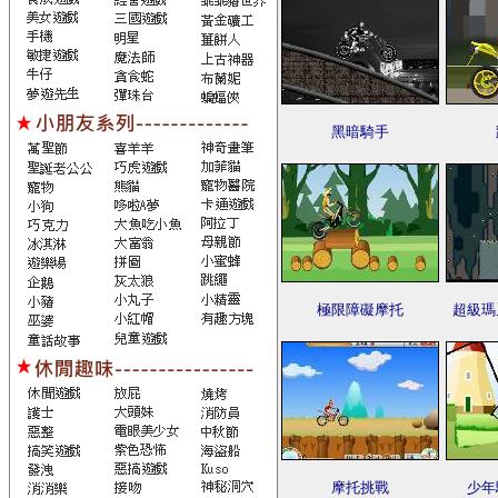
黑暗騎手
極限障礙摩托
超級瑪
摩托挑戰
少年