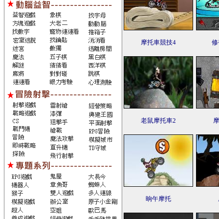
摩托車競技4
修
老鼠摩托車2
摩
晌午摩托