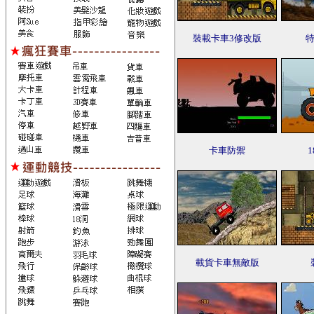
裝載卡車3修改版
特
卡車防禦
載貨卡車無敵版