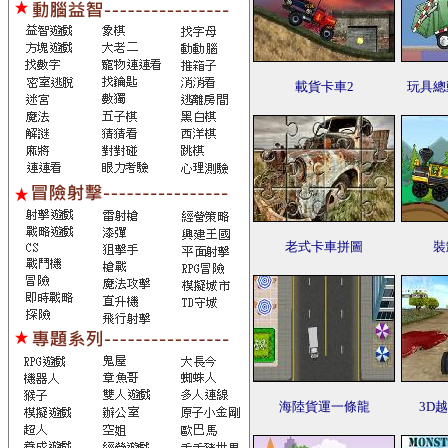
載貨卡車2
玩具總
老式卡車拼圖
裝
海陸貨運一條龍
3D