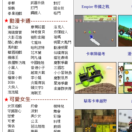
Empire 帝國之戰
卡車障礙考
運
駭客卡車越野