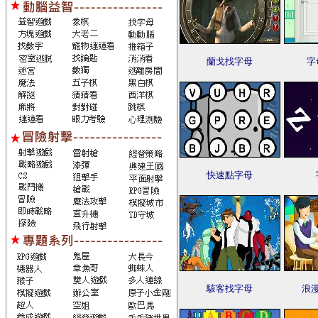
蘭戈找字母
字
快速點字母
駭客找字母
浪