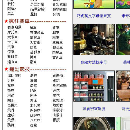
巧虎英文字母接果實
米奇
危險方法找字母
叢
酒窖密室逃脫
龍虎