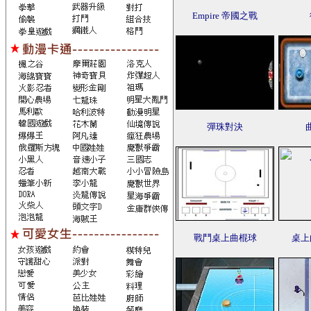
Empire 帝國之戰
彈珠對決
戰鬥桌上曲棍球
桌上