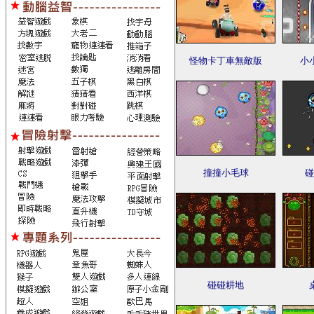
怪物卡丁車無敵版
小
撞撞小毛球
碰
碰碰耕地