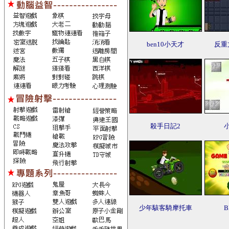
ben10小天才
反重
殺手日記2
少年駭客騎摩托車
B