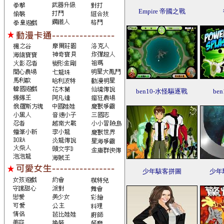
Empire 帝國之戰
ben10-水怪驅逐戰
be
少年駭客拼圖
少年