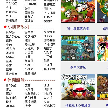
乳牛敢死隊合集
傳
叛軍大作亂
憤怒鳥太空聖誕版