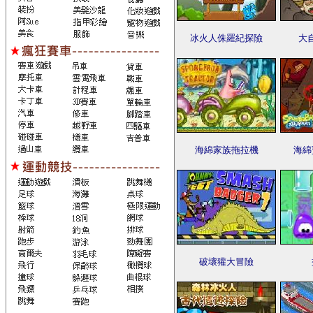
冰火人侏羅紀探險
大
海綿家族拖拉機
海綿
破壞獾大冒險