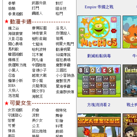
Empire 帝國之戰
剿滅粘黏病毒
牛
方塊消消看２
戰士