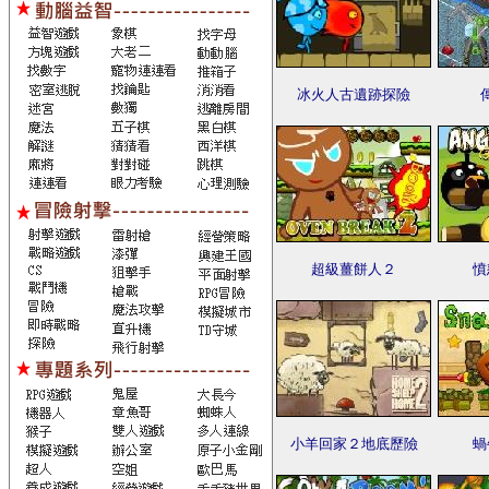
冰火人古遺跡探險
超級薑餅人２
憤
小羊回家２地底歷險
蝸