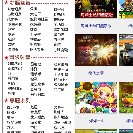
海賊王熱鬥無敵版
機
復仇之臂
爆爆王4
海