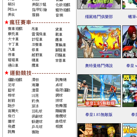
殭屍格鬥俱樂部
蠟筆
奧特曼格鬥傳說
拳皇 w
拳皇1.85無敵版
拳皇