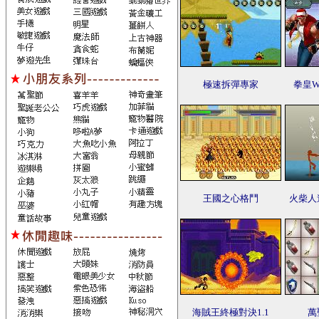
極速拆彈專家
拳皇Wi
王國之心格鬥
火柴人
海賊王終極對決1.1
萬