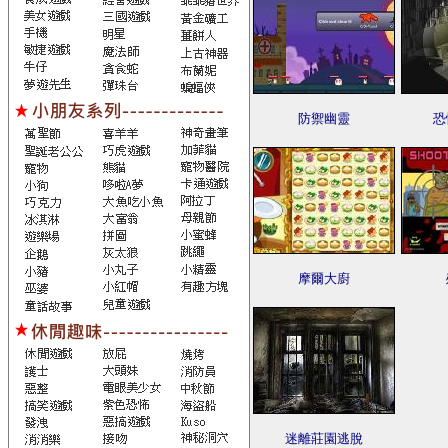
防禦幽靈
恐
摩爾大廚
迷離莊園逃脫