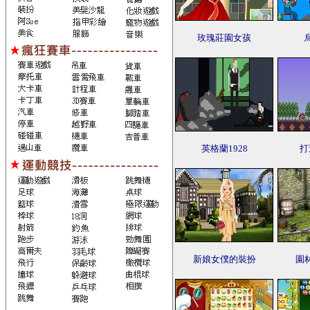
玫瑰莊園女孩
英格蘭1928
打
新娘女僕的裝扮
園