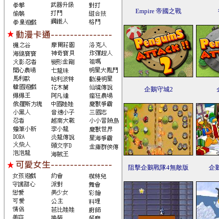
Empire 帝國之戰
企鵝守城2
阻擊企鵝戰隊4無敵版
企