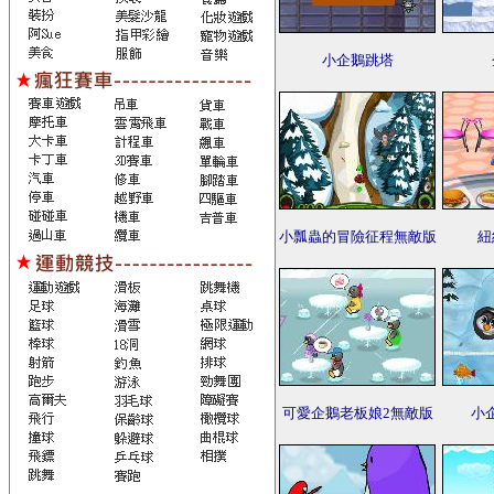
小企鵝跳塔
小瓢蟲的冒險征程無敵版
紐
可愛企鵝老板娘2無敵版
小