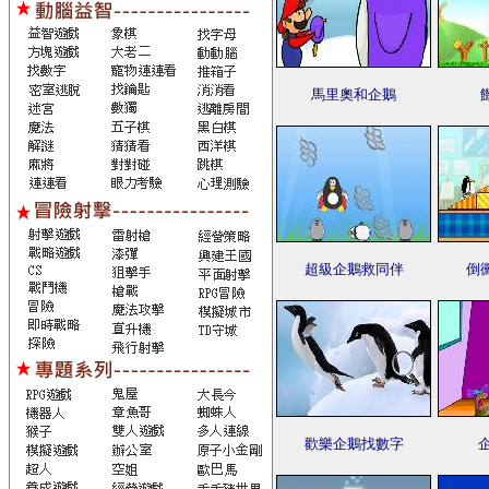
馬里奧和企鵝
超級企鵝救同伴
倒
歡樂企鵝找數字