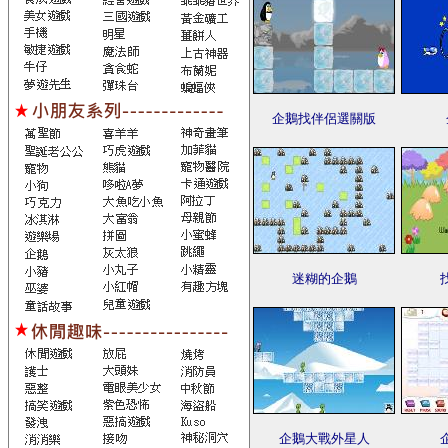
企鵝找伴侶選關版
迷糊的企鵝
企鵝大戰外星人