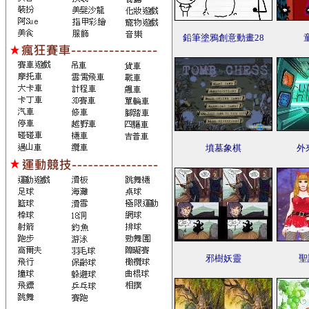
鉛筆塗鴉創意動畫28
墳墓象棋
外
邪樹妖靈
聖