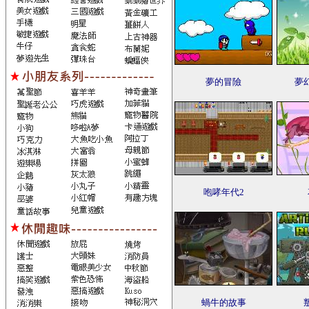
夢的冒險
夢
咆哮年代2
蝸牛的故事