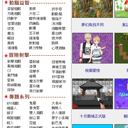
夢幻島找不同
童
校園愛情
十月圍城正式版
貓