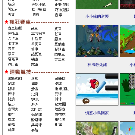
小小豬的逆襲
神風敢死豬
小
憤怒小鳥回家