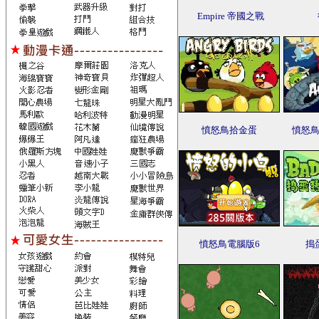
Empire 帝國之戰
憤怒鳥拾金蛋
憤怒
憤怒鳥電腦版6
搗蛋