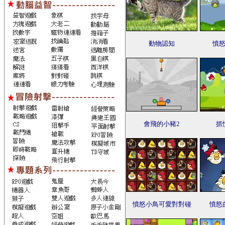
動物認知
憤
會飛的小豬2
抓
憤怒小鳥可愛對對碰
憤怒