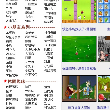
憤怒小鳥找孩子2選關版
保護憤怒小鳥蛋2無敵版
維京海盜大冒險
乖乖豬世